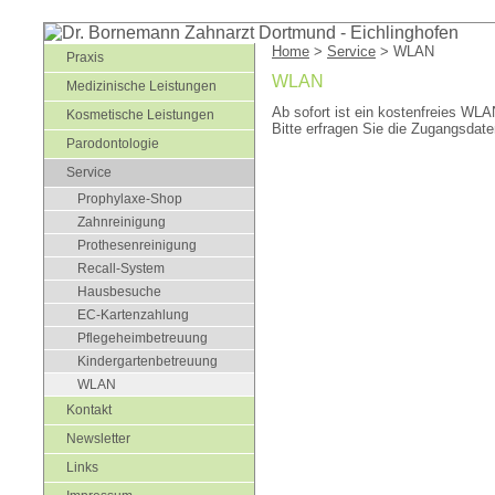
Home
>
Service
> WLAN
Praxis
WLAN
Medizinische Leistungen
Ab sofort ist ein kostenfreies WLAN
Kosmetische Leistungen
Bitte erfragen Sie die Zugangsdat
Parodontologie
Service
Prophylaxe-Shop
Zahnreinigung
Prothesenreinigung
Recall-System
Hausbesuche
EC-Kartenzahlung
Pflegeheimbetreuung
Kindergartenbetreuung
WLAN
Kontakt
Newsletter
Links