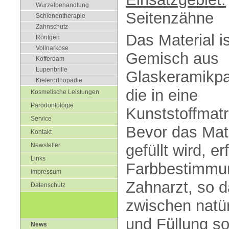
Wurzelbehandlung
Seitenzähne
Schienentherapie
Zahnschutz
Das Material is
Röntgen
Vollnarkose
Gemisch aus
Kofferdam
Lupenbrille
Glaskeramikpar
Kieferorthopädie
die in eine
Kosmetische Leistungen
Parodontologie
Kunststoffmatr
Service
Bevor das Mate
Kontakt
gefüllt wird, e
Newsletter
Links
Farbbestimmu
Impressum
Zahnarzt, so d
Datenschutz
zwischen natü
und Füllung so
News