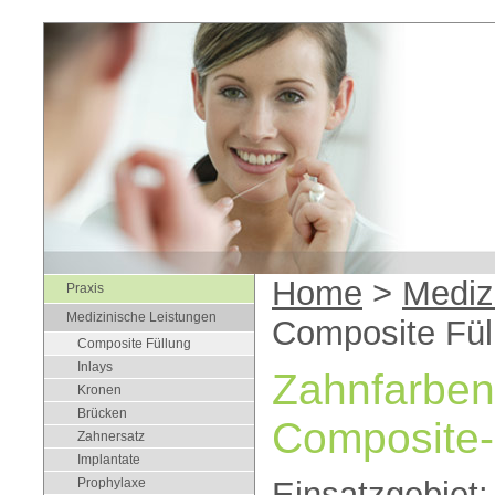
Home
>
Mediz
Praxis
Medizinische Leistungen
Composite Fül
Composite Füllung
Inlays
Zahnfarben
Kronen
Brücken
Composite-
Zahnersatz
Implantate
Prophylaxe
Einsatzgebiet: